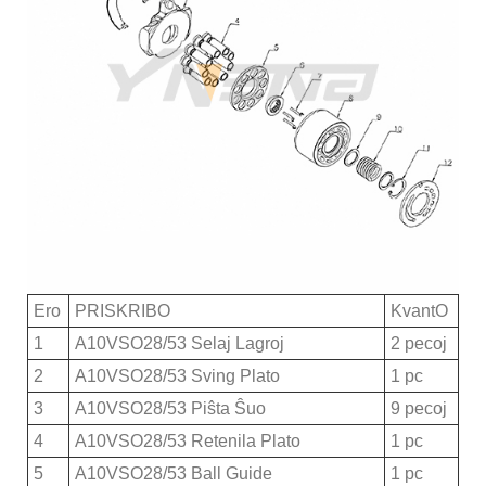
Ero
PRISKRIBO
KvantO
1
A10VSO28/53 Selaj Lagroj
2 pecoj
2
A10VSO28/53 Sving Plato
1 pc
3
A10VSO28/53 Piŝta Ŝuo
9 pecoj
4
A10VSO28/53 Retenila Plato
1 pc
5
A10VSO28/53 Ball Guide
1 pc