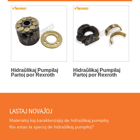
Hidraŭlikaj Pumpilaj
Hidraŭlikaj Pumpilaj
Partoj por Rexroth
Partoj por Rexroth
A10VSO28 52
A10VSO63 52
LASTAJ NOVAĴOJ
Materialoj kaj karakterizaĵoj de hidraŭlikaj pumpiloj
Kio estas la specoj de hidraŭlikaj pumpiloj?