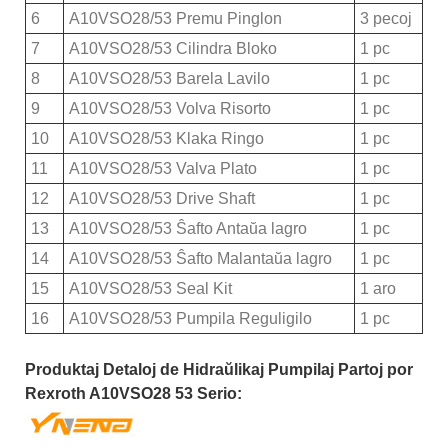
6
A10VSO28/53 Premu Pinglon
3 pecoj
7
A10VSO28/53 Cilindra Bloko
1 pc
8
A10VSO28/53 Barela Lavilo
1 pc
9
A10VSO28/53 Volva Risorto
1 pc
10
A10VSO28/53 Klaka Ringo
1 pc
11
A10VSO28/53 Valva Plato
1 pc
12
A10VSO28/53 Drive Shaft
1 pc
13
A10VSO28/53 Ŝafto Antaŭa lagro
1 pc
14
A10VSO28/53 Ŝafto Malantaŭa lagro
1 pc
15
A10VSO28/53 Seal Kit
1 aro
16
A10VSO28/53 Pumpila Reguligilo
1 pc
Produktaj Detaloj de Hidraŭlikaj Pumpilaj Partoj por
Rexroth A10VSO28 53 Serio: