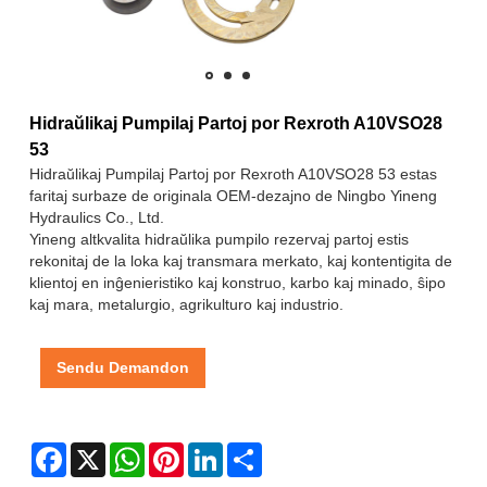
Hidraŭlikaj Pumpilaj Partoj por Rexroth A10VSO28
53
Hidraŭlikaj Pumpilaj Partoj por Rexroth A10VSO28 53 estas
faritaj surbaze de originala OEM-dezajno de Ningbo Yineng
Hydraulics Co., Ltd.
Yineng altkvalita hidraŭlika pumpilo rezervaj partoj estis
rekonitaj de la loka kaj transmara merkato, kaj kontentigita de
klientoj en inĝenieristiko kaj konstruo, karbo kaj minado, ŝipo
kaj mara, metalurgio, agrikulturo kaj industrio.
Sendu Demandon
Facebook
X
WhatsApp
Pinterest
LinkedIn
Share