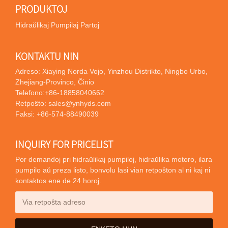
PRODUKTOJ
Hidraŭlikaj Pumpilaj Partoj
KONTAKTU NIN
Adreso: Xiaying Norda Vojo, Yinzhou Distrikto, Ningbo Urbo,
Zhejiang-Provinco, Ĉinio
Telefono:
+86-18858040662
Retpoŝto:
sales@ynhyds.com
Faksi: +86-574-88490039
INQUIRY FOR PRICELIST
Por demandoj pri hidraŭlikaj pumpiloj, hidraŭlika motoro, ilara
pumpilo aŭ preza listo, bonvolu lasi vian retpoŝton al ni kaj ni
kontaktos ene de 24 horoj.