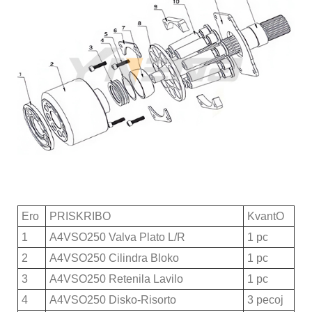
Ero
PRISKRIBO
KvantO
1
A4VSO250 Valva Plato L/R
1 pc
2
A4VSO250 Cilindra Bloko
1 pc
3
A4VSO250 Retenila Lavilo
1 pc
4
A4VSO250 Disko-Risorto
3 pecoj