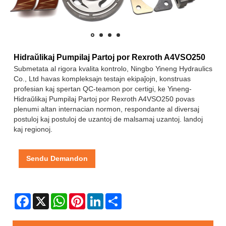
Hidraŭlikaj Pumpilaj Partoj por Rexroth A4VSO250
Submetata al rigora kvalita kontrolo, Ningbo Yineng Hydraulics
Co., Ltd havas kompleksajn testajn ekipaĵojn, konstruas
profesian kaj spertan QC-teamon por certigi, ke Yineng-
Hidraŭlikaj Pumpilaj Partoj por Rexroth A4VSO250 povas
plenumi altan internacian normon, respondante al diversaj
postuloj kaj postuloj de uzantoj de malsamaj uzantoj. landoj
kaj regionoj.
Sendu Demandon
Facebook
X
WhatsApp
Pinterest
LinkedIn
Share