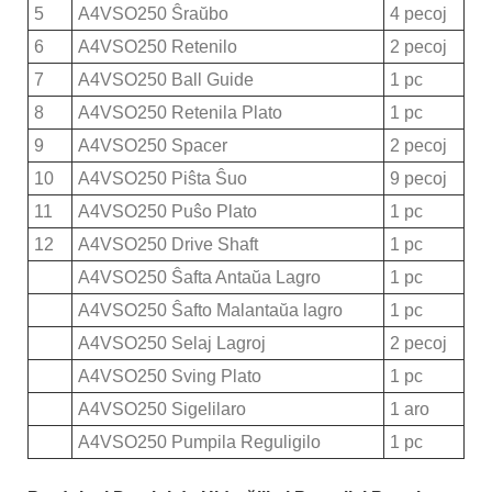
5
A4VSO250 Ŝraŭbo
4 pecoj
6
A4VSO250 Retenilo
2 pecoj
7
A4VSO250 Ball Guide
1 pc
8
A4VSO250 Retenila Plato
1 pc
9
A4VSO250 Spacer
2 pecoj
10
A4VSO250 Piŝta Ŝuo
9 pecoj
11
A4VSO250 Puŝo Plato
1 pc
12
A4VSO250 Drive Shaft
1 pc
A4VSO250 Ŝafta Antaŭa Lagro
1 pc
A4VSO250 Ŝafto Malantaŭa lagro
1 pc
A4VSO250 Selaj Lagroj
2 pecoj
A4VSO250 Sving Plato
1 pc
A4VSO250 Sigelilaro
1 aro
A4VSO250 Pumpila Reguligilo
1 pc