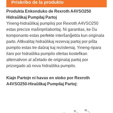
Priskribo de la produkto
Produkta Enkonduko de Rexroth A4VSO250
Hidraŭlikaj Pumpilaj Partoj
Yineng-hidraŭlikaj pumpiloj por Rexroth A4VSO250
estas precize maŝinprilaboritaj. Ni garantias, ke ĉiu
komponanto estas perfekte interŝanĝebla kun originala
parto. Altkvalitaj hidraŭlikaj rezervaj partoj por piŝta
pumpilo estas tre daŭraj kaj rezistemaj. Yineng-ripara
ilaro por hidraŭlika pumpilo ofertas kostefikan
alternativon al aĉetado de originalaj partoj por
prizorgado aŭ nova hidraŭlika pumpilo.
Kiajn Partojn ni havas en stoko por Rexroth
A4VSO250-Hiraŭlikaj Pumpilaj Partoj: