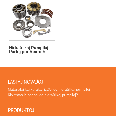
Hidraŭlikaj Pumpilaj
Partoj por Rexroth
A4VSO125
LASTAJ NOVAĴOJ
Materialoj kaj karakterizaĵoj de hidraŭlikaj pumpiloj
Kio estas la specoj de hidraŭlikaj pumpiloj?
PRODUKTOJ