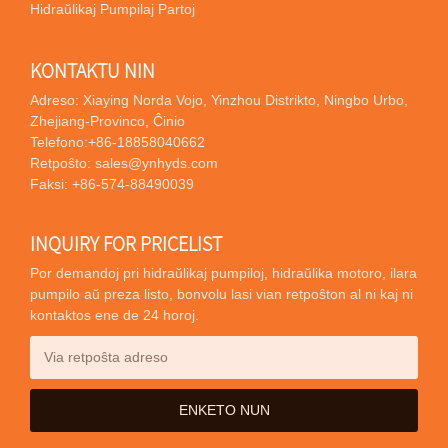
Hidraŭlikaj Pumpilaj Partoj
KONTAKTU NIN
Adreso: Xiaying Norda Vojo, Yinzhou Distrikto, Ningbo Urbo,
Zhejiang-Provinco, Ĉinio
Telefono:
+86-18858040662
Retpoŝto:
sales@ynhyds.com
Faksi: +86-574-88490039
INQUIRY FOR PRICELIST
Por demandoj pri hidraŭlikaj pumpiloj, hidraŭlika motoro, ilara
pumpilo aŭ preza listo, bonvolu lasi vian retpoŝton al ni kaj ni
kontaktos ene de 24 horoj.