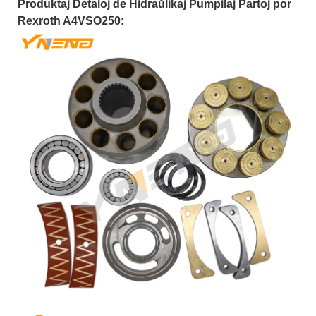
Produktaj Detaloj de Hidraŭlikaj Pumpilaj Partoj por
Rexroth A4VSO250: